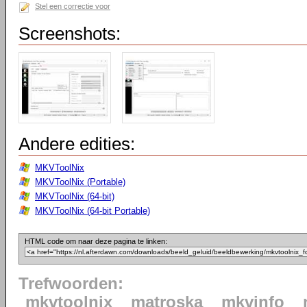
Stel een correctie voor
Screenshots:
Andere edities:
MKVToolNix
MKVToolNix (Portable)
MKVToolNix (64-bit)
MKVToolNix (64-bit Portable)
HTML code om naar deze pagina te linken:
Trefwoorden:
mkvtoolnix
matroska
mkvinfo