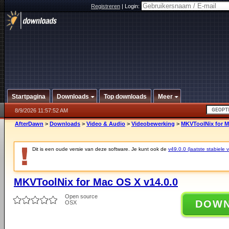
Registreren
|
Login:
Startpagina
Downloads
Top downloads
Meer
8/9/2026 11:57:52 AM
AfterDawn
>
Downloads
>
Video & Audio
>
Videobewerking
>
MKVToolNix for M
Dit is een oude versie van deze software. Je kunt ook de
v49.0.0 (laatste stabiele v
MKVToolNix for Mac OS X v14.0.0
Open source
DOW
OSX