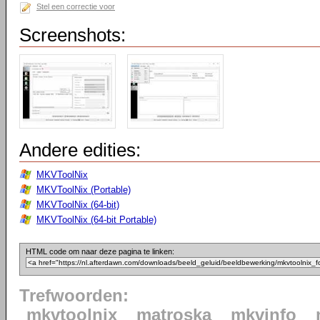
Stel een correctie voor
Screenshots:
Andere edities:
MKVToolNix
MKVToolNix (Portable)
MKVToolNix (64-bit)
MKVToolNix (64-bit Portable)
HTML code om naar deze pagina te linken:
Trefwoorden:
mkvtoolnix
matroska
mkvinfo