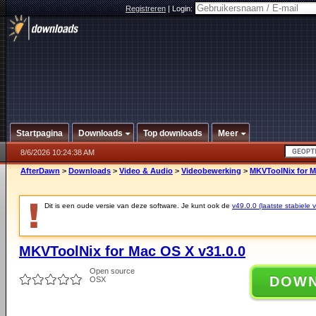
Registreren
|
Login:
Startpagina
Downloads
Top downloads
Meer
8/6/2026 10:24:38 AM
AfterDawn
>
Downloads
>
Video & Audio
>
Videobewerking
>
MKVToolNix for M
Dit is een oude versie van deze software. Je kunt ook de
v49.0.0 (laatste stabiele v
MKVToolNix for Mac OS X v31.0.0
Open source
DOW
OSX