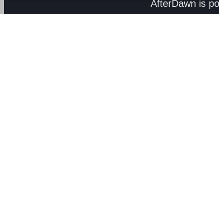
AfterDawn is p