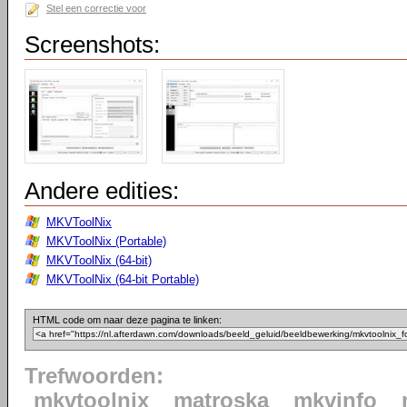
Stel een correctie voor
Screenshots:
Andere edities:
MKVToolNix
MKVToolNix (Portable)
MKVToolNix (64-bit)
MKVToolNix (64-bit Portable)
HTML code om naar deze pagina te linken:
Trefwoorden:
mkvtoolnix
matroska
mkvinfo