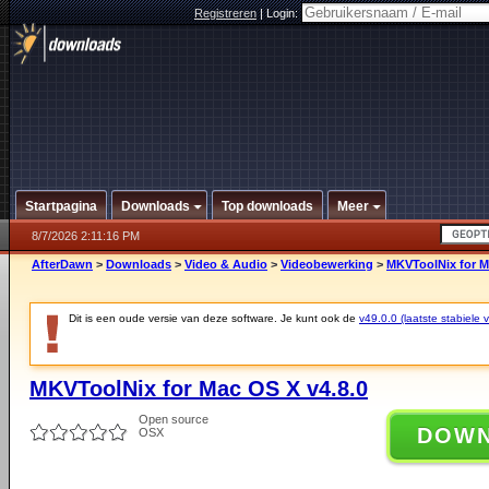
Registreren
|
Login:
Startpagina
Downloads
Top downloads
Meer
8/7/2026 2:11:16 PM
AfterDawn
>
Downloads
>
Video & Audio
>
Videobewerking
>
MKVToolNix for M
Dit is een oude versie van deze software. Je kunt ook de
v49.0.0 (laatste stabiele v
MKVToolNix for Mac OS X v4.8.0
Open source
DOW
OSX