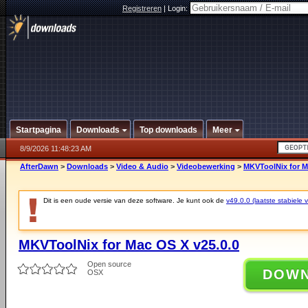
Registreren
|
Login:
Startpagina
Downloads
Top downloads
Meer
8/9/2026 11:48:23 AM
AfterDawn
>
Downloads
>
Video & Audio
>
Videobewerking
>
MKVToolNix for M
Dit is een oude versie van deze software. Je kunt ook de
v49.0.0 (laatste stabiele v
MKVToolNix for Mac OS X v25.0.0
Open source
DOW
OSX