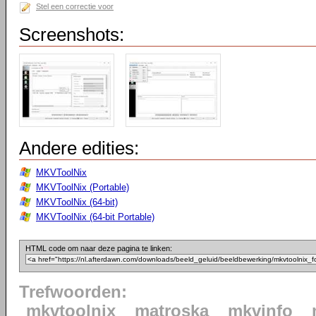
Stel een correctie voor
Screenshots:
Andere edities:
MKVToolNix
MKVToolNix (Portable)
MKVToolNix (64-bit)
MKVToolNix (64-bit Portable)
HTML code om naar deze pagina te linken:
Trefwoorden:
mkvtoolnix
matroska
mkvinfo