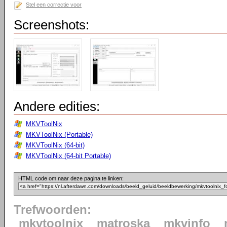
Stel een correctie voor
Screenshots:
Andere edities:
MKVToolNix
MKVToolNix (Portable)
MKVToolNix (64-bit)
MKVToolNix (64-bit Portable)
HTML code om naar deze pagina te linken:
Trefwoorden:
mkvtoolnix
matroska
mkvinfo