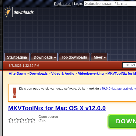
Registreren
|
Login:
Startpagina
Downloads
Top downloads
Meer
8/8/2026 1:32:32 PM
AfterDawn
>
Downloads
>
Video & Audio
>
Videobewerking
>
MKVToolNix for M
Dit is een oude versie van deze software. Je kunt ook de
v49.0.0 (laatste stabiele v
MKVToolNix for Mac OS X v12.0.0
Open source
DOW
OSX