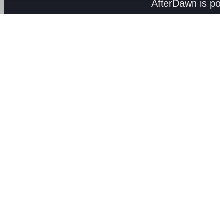
AfterDawn is p