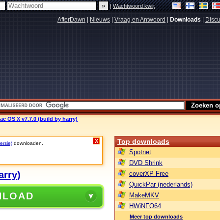
|
Wachtwoord kwijt
AfterDawn
|
Nieuws
|
Vraag en Antwoord
|
Downloads
|
Discu
c OS X v7.7.0 (build by harry)
Top downloads
X
ersie)
downloaden.
Spotnet
DVD Shrink
arry)
coverXP Free
QuickPar (nederlands)
NLOAD
MakeMKV
HWiNFO64
Meer top downloads