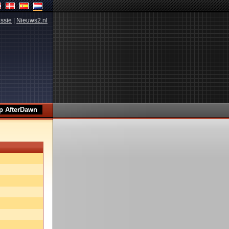
ssie
|
Nieuws2.nl