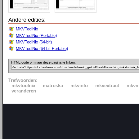
Andere edities:
MKVToolNix
MKVToolNix (Portable)
MKVToolNix (64-bit)
MKVToolNix (64-bit Portable)
HTML code om naar deze pagina te linken:
Trefwoorden:
mkvtoolnix
matroska
mkvinfo
mkvextract
mkvm
veranderen