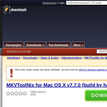
Registreren
|
Login:
Startpagina
Downloads
Top downloads
Meer
8/9/2026 8:14:24 AM
AfterDawn
>
Downloads
>
Video & Audio
>
Videobewerking
>
MKVToolNix for Ma
Dit is een oude versie van deze software. Je kunt ook de
v49.0.0 (laatste stabiele v
MKVToolNix for Mac OS X v7.7.0 (build by h
Open source
DOW
OSX