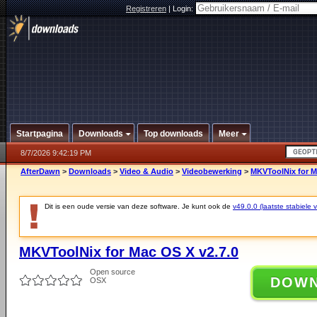
Registreren
|
Login:
Startpagina
Downloads
Top downloads
Meer
8/7/2026 9:42:19 PM
AfterDawn
>
Downloads
>
Video & Audio
>
Videobewerking
>
MKVToolNix for M
Dit is een oude versie van deze software. Je kunt ook de
v49.0.0 (laatste stabiele v
MKVToolNix for Mac OS X v2.7.0
Open source
DOW
OSX