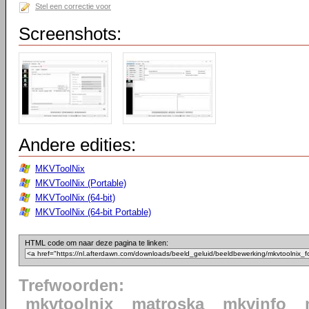
Stel een correctie voor
Screenshots:
Andere edities:
MKVToolNix
MKVToolNix (Portable)
MKVToolNix (64-bit)
MKVToolNix (64-bit Portable)
HTML code om naar deze pagina te linken:
Trefwoorden:
mkvtoolnix
matroska
mkvinfo