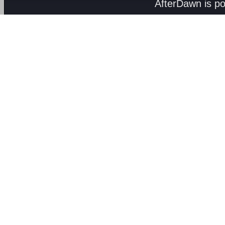
AfterDawn is p