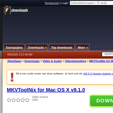
Registreren
|
Login:
Startpagina
Downloads
Top downloads
Meer
8/6/2026 3:21:48 AM
AfterDawn
>
Downloads
>
Video & Audio
>
Videobewerking
>
MKVToolNix for M
Dit is een oude versie van deze software. Je kunt ook de
v49.0.0 (laatste stabiele v
MKVToolNix for Mac OS X v9.1.0
Open source
DOW
OSX