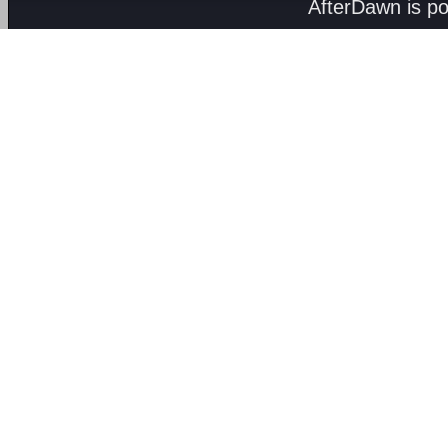
AfterDawn is p