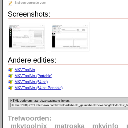
Stel een correctie voor
Screenshots:
Andere edities:
MKVToolNix
MKVToolNix (Portable)
MKVToolNix (64-bit)
MKVToolNix (64-bit Portable)
HTML code om naar deze pagina te linken:
Trefwoorden:
mkvtoolnix
matroska
mkvinfo