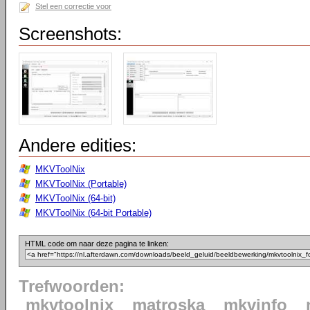
Stel een correctie voor
Screenshots:
Andere edities:
MKVToolNix
MKVToolNix (Portable)
MKVToolNix (64-bit)
MKVToolNix (64-bit Portable)
HTML code om naar deze pagina te linken:
Trefwoorden:
mkvtoolnix
matroska
mkvinfo