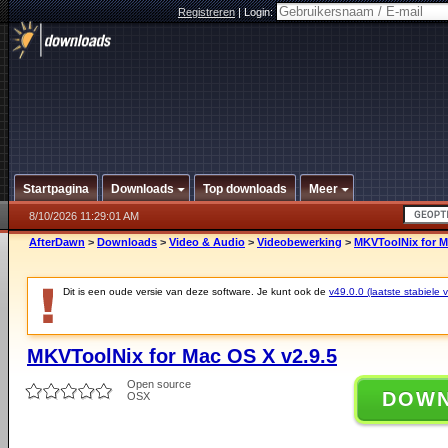
Registreren
|
Login:
Startpagina
Downloads
Top downloads
Meer
8/10/2026 11:29:01 AM
AfterDawn
>
Downloads
>
Video & Audio
>
Videobewerking
>
MKVToolNix for M
Dit is een oude versie van deze software. Je kunt ook de
v49.0.0 (laatste stabiele v
MKVToolNix for Mac OS X v2.9.5
Open source
DOW
OSX