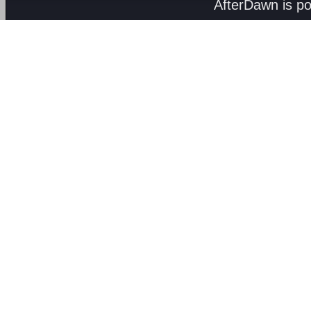
AfterDawn is p