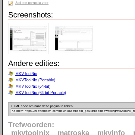
Stel een correctie voor
Screenshots:
Andere edities:
MKVToolNix
MKVToolNix (Portable)
MKVToolNix (64-bit)
MKVToolNix (64-bit Portable)
HTML code om naar deze pagina te linken:
Trefwoorden:
mkvtoolnix
matroska
mkvinfo