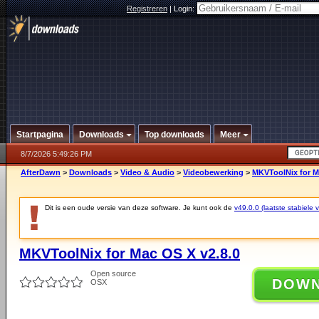
Registreren
|
Login:
Startpagina
Downloads
Top downloads
Meer
8/7/2026 5:49:26 PM
AfterDawn
>
Downloads
>
Video & Audio
>
Videobewerking
>
MKVToolNix for M
Dit is een oude versie van deze software. Je kunt ook de
v49.0.0 (laatste stabiele v
MKVToolNix for Mac OS X v2.8.0
Open source
DOW
OSX