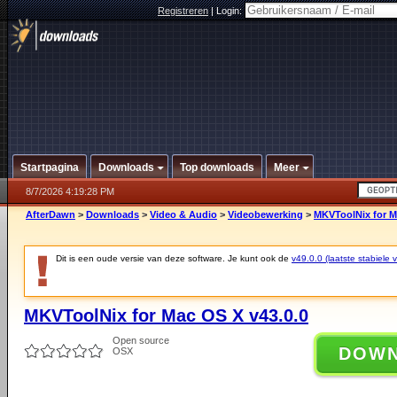
Registreren
|
Login:
Startpagina
Downloads
Top downloads
Meer
8/7/2026 4:19:28 PM
AfterDawn
>
Downloads
>
Video & Audio
>
Videobewerking
>
MKVToolNix for M
Dit is een oude versie van deze software. Je kunt ook de
v49.0.0 (laatste stabiele v
MKVToolNix for Mac OS X v43.0.0
Open source
DOW
OSX