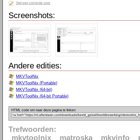
Stel een correctie voor
Screenshots:
Andere edities:
MKVToolNix
MKVToolNix (Portable)
MKVToolNix (64-bit)
MKVToolNix (64-bit Portable)
HTML code om naar deze pagina te linken:
Trefwoorden:
mkvtoolnix
matroska
mkvinfo