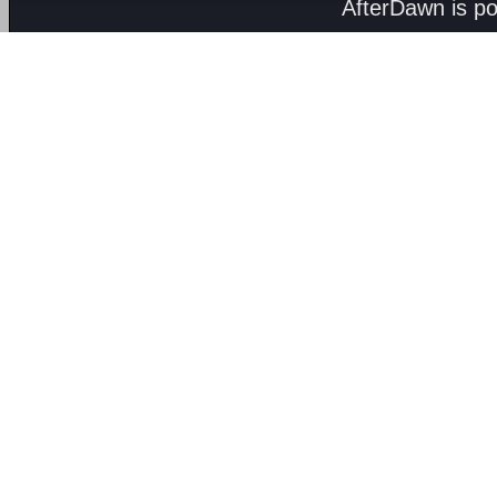
AfterDawn is p