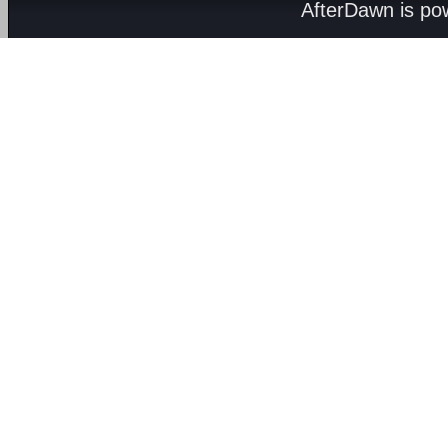
AfterDawn is p