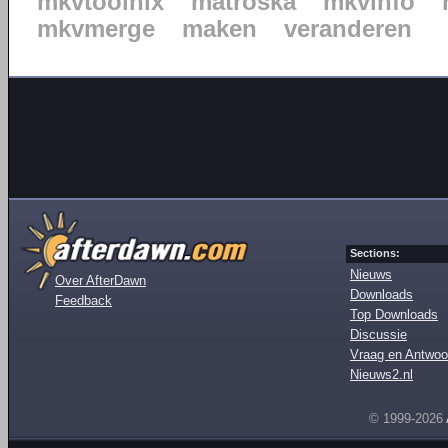
mkvtoolnix
matroska
mkvinfo
mkvmerge
maken
veranderen
Sections:
Nieuws
Over AfterDawn
Downloads
Feedback
Top Downloads
Discussie
Vraag en Antwoo
Nieuws2.nl
© 1999-2026