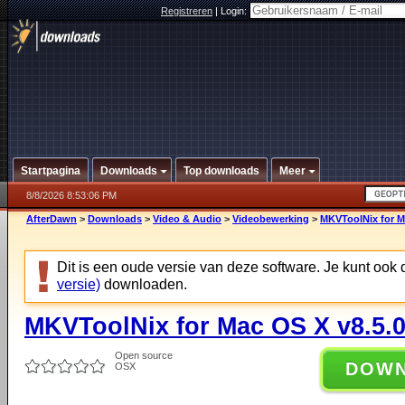
Registreren
|
Login:
Startpagina
Downloads
Top downloads
Meer
8/8/2026 8:53:06 PM
AfterDawn
>
Downloads
>
Video & Audio
>
Videobewerking
>
MKVToolNix for M
Dit is een oude versie van deze software. Je kunt ook
versie)
downloaden.
MKVToolNix for Mac OS X v8.5.
Open source
DOW
OSX