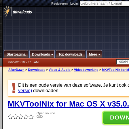
Registreren
|
Login:
Startpagina
Downloads
Top downloads
Meer
8/6/2026 10:27:15 AM
AfterDawn
>
Downloads
>
Video & Audio
>
Videobewerking
>
MKVToolNix for M
Dit is een oude versie van deze software. Je kunt ook
versie)
downloaden.
MKVToolNix for Mac OS X v35.0
Open source
DOW
OSX