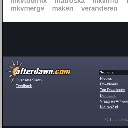
mkvtoolnix
matroska
mkvinfo
mkvmerge
maken
veranderen
Sections:
Nieuws
Over AfterDawn
Downloads
Feedback
Top Downloads
Discussie
Vraag en Antwoo
Nieuws2.nl
© 1999-2026