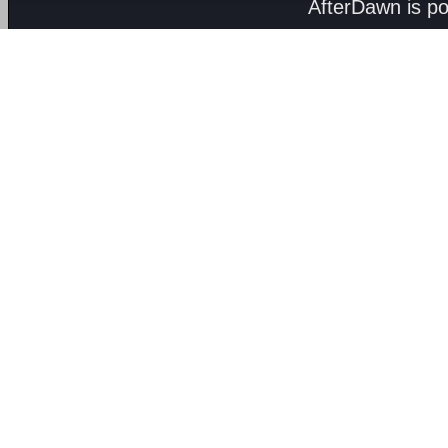
AfterDawn is p