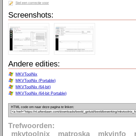
Stel een correctie voor
Screenshots:
Andere edities:
MKVToolNix
MKVToolNix (Portable)
MKVToolNix (64-bit)
MKVToolNix (64-bit Portable)
HTML code om naar deze pagina te linken:
Trefwoorden:
mkvtoolnix
matroska
mkvinfo