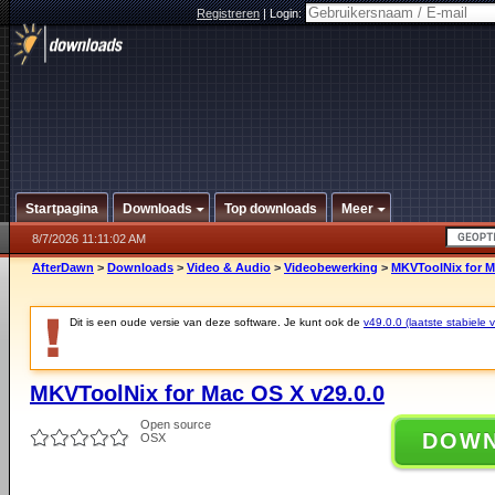
Registreren
|
Login:
Startpagina
Downloads
Top downloads
Meer
8/7/2026 11:11:02 AM
AfterDawn
>
Downloads
>
Video & Audio
>
Videobewerking
>
MKVToolNix for M
Dit is een oude versie van deze software. Je kunt ook de
v49.0.0 (laatste stabiele v
MKVToolNix for Mac OS X v29.0.0
Open source
DOW
OSX