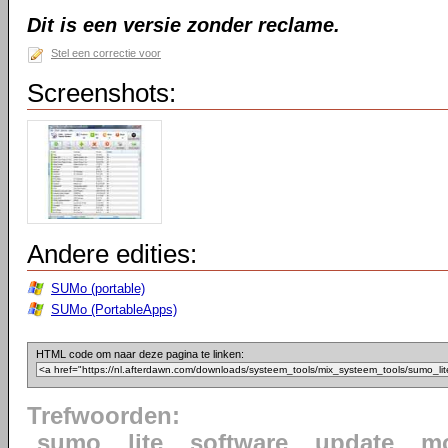
Dit is een versie zonder reclame.
Stel een correctie voor
Screenshots:
Andere edities:
SUMo (portable)
SUMo (PortableApps)
HTML code om naar deze pagina te linken:
Trefwoorden:
sumo
lite
software
update
mo