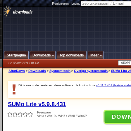
Registreren
|
Login:
Startpagina
Downloads
Top downloads
Meer
8/10/2026 9:33:10 AM
AfterDawn
>
Downloads
>
Systeemtools
>
Overige systeemtools
>
SUMo Lite v5
Dit is een oude versie van deze software. Je kunt ook de
v5.11.2.461 (laatste stabi
SUMo Lite v5.9.8.431
Freeware
DOW
Vista / Win10 / Win7 / Win8 / WinXP