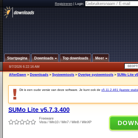
Registreren
|
Login:
Startpagina
Downloads
Top downloads
Meer
8/7/2026 6:22:16 AM
AfterDawn
>
Downloads
>
Systeemtools
>
Overige systeemtools
>
SUMo Lite v5
Dit is een oude versie van deze software. Je kunt ook de
v5.11.2.461 (laatste stabi
SUMo Lite v5.7.3.400
Freeware
DOW
Vista / Win10 / Win7 / Win8 / WinXP