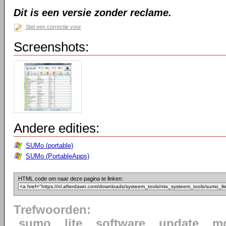
Dit is een versie zonder reclame.
Stel een correctie voor
Screenshots:
Andere edities:
SUMo (portable)
SUMo (PortableApps)
HTML code om naar deze pagina te linken:
Trefwoorden:
sumo
lite
software
update
mo