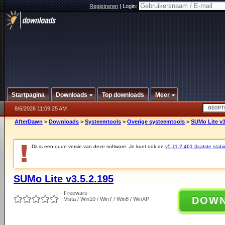
Registreren
|
Login:
Startpagina
Downloads
Top downloads
Meer
8/6/2026 11:09:25 AM
AfterDawn
>
Downloads
>
Systeemtools
>
Overige systeemtools
>
SUMo Lite v3
Dit is een oude versie van deze software. Je kunt ook de
v5.11.2.461 (laatste stabi
SUMo Lite v3.5.2.195
Freeware
DOW
Vista / Win10 / Win7 / Win8 / WinXP