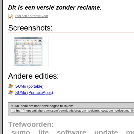
Dit is een versie zonder reclame.
Stel een correctie voor
Screenshots:
Andere edities:
SUMo (portable)
SUMo (PortableApps)
HTML code om naar deze pagina te linken:
Trefwoorden:
sumo
lite
software
update
mo