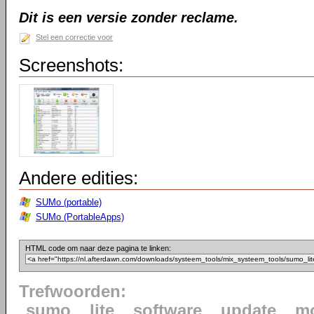
Dit is een versie zonder reclame.
Stel een correctie voor
Screenshots:
Andere edities:
SUMo (portable)
SUMo (PortableApps)
HTML code om naar deze pagina te linken:
Trefwoorden:
sumo
lite
software
update
mo