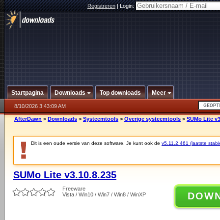
Registreren
|
Login:
Startpagina
Downloads
Top downloads
Meer
8/10/2026 3:43:09 AM
AfterDawn
>
Downloads
>
Systeemtools
>
Overige systeemtools
>
SUMo Lite v3
Dit is een oude versie van deze software. Je kunt ook de
v5.11.2.461 (laatste stabi
SUMo Lite v3.10.8.235
Freeware
DOW
Vista / Win10 / Win7 / Win8 / WinXP