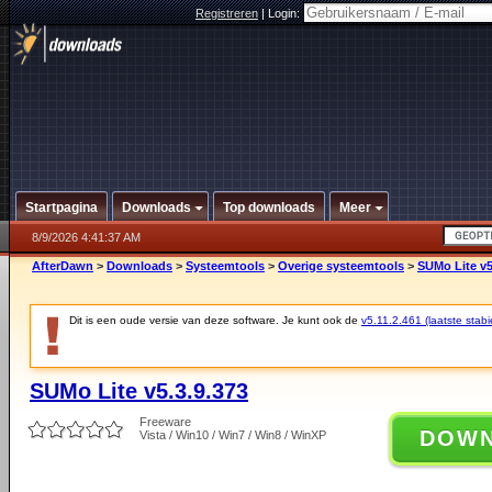
Registreren
|
Login:
Startpagina
Downloads
Top downloads
Meer
8/9/2026 4:41:37 AM
AfterDawn
>
Downloads
>
Systeemtools
>
Overige systeemtools
>
SUMo Lite v5
Dit is een oude versie van deze software. Je kunt ook de
v5.11.2.461 (laatste stabi
SUMo Lite v5.3.9.373
Freeware
DOW
Vista / Win10 / Win7 / Win8 / WinXP