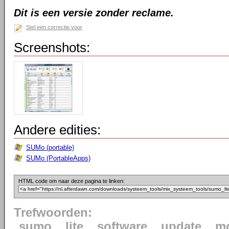
Dit is een versie zonder reclame.
Stel een correctie voor
Screenshots:
Andere edities:
SUMo (portable)
SUMo (PortableApps)
HTML code om naar deze pagina te linken:
Trefwoorden:
sumo
lite
software
update
mo