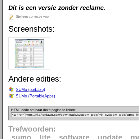
Dit is een versie zonder reclame.
Stel een correctie voor
Screenshots:
Andere edities:
SUMo (portable)
SUMo (PortableApps)
HTML code om naar deze pagina te linken:
Trefwoorden:
sumo
lite
software
update
mo