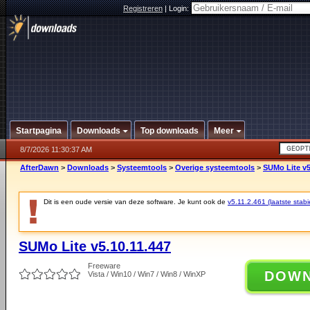
Registreren
|
Login:
Startpagina
Downloads
Top downloads
Meer
8/7/2026 11:30:37 AM
AfterDawn
>
Downloads
>
Systeemtools
>
Overige systeemtools
>
SUMo Lite v5
Dit is een oude versie van deze software. Je kunt ook de
v5.11.2.461 (laatste stabi
SUMo Lite v5.10.11.447
Freeware
DOW
Vista / Win10 / Win7 / Win8 / WinXP