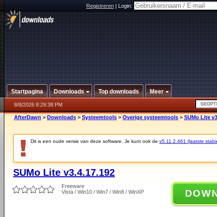
Registreren
|
Login:
Startpagina
Downloads
Top downloads
Meer
8/8/2026 8:29:38 PM
AfterDawn
>
Downloads
>
Systeemtools
>
Overige systeemtools
>
SUMo Lite v3
Dit is een oude versie van deze software. Je kunt ook de
v5.11.2.461 (laatste stabi
SUMo Lite v3.4.17.192
Freeware
DOW
Vista / Win10 / Win7 / Win8 / WinXP