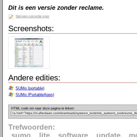
Dit is een versie zonder reclame.
Stel een correctie voor
Screenshots:
Andere edities:
SUMo (portable)
SUMo (PortableApps)
HTML code om naar deze pagina te linken:
Trefwoorden:
sumo
lite
software
update
mo