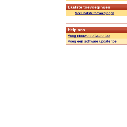
Laatste toevoegingen
Meer laatste toevoegingen
Help ons
Voeg nieuwe software toe
Voeg een software update toe