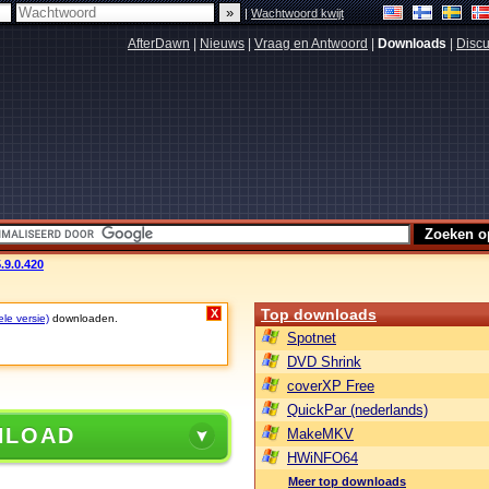
|
Wachtwoord kwijt
AfterDawn
|
Nieuws
|
Vraag en Antwoord
|
Downloads
|
Discu
.9.0.420
Top downloads
X
ele versie)
downloaden.
Spotnet
DVD Shrink
coverXP Free
QuickPar (nederlands)
NLOAD
MakeMKV
HWiNFO64
Meer top downloads