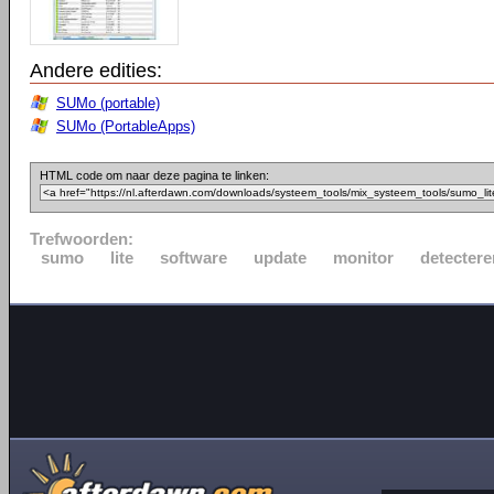
Andere edities:
SUMo (portable)
SUMo (PortableApps)
HTML code om naar deze pagina te linken:
Trefwoorden:
sumo
lite
software
update
monitor
detectere