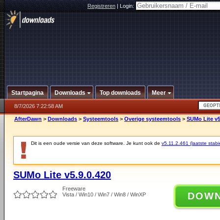
Registreren
|
Login:
Startpagina
Downloads
Top downloads
Meer
8/7/2026 7:22:58 AM
AfterDawn
>
Downloads
>
Systeemtools
>
Overige systeemtools
>
SUMo Lite v5
Dit is een oude versie van deze software. Je kunt ook de
v5.11.2.461 (laatste stabi
SUMo Lite v5.9.0.420
Freeware
DOW
Vista / Win10 / Win7 / Win8 / WinXP