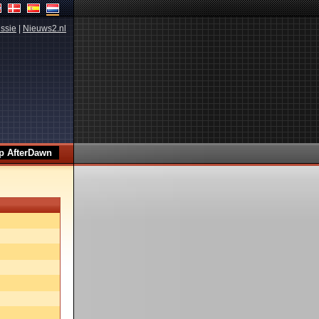
ssie
|
Nieuws2.nl