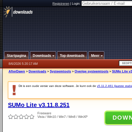
Registreren
|
Login:
Startpagina
Downloads
Top downloads
Meer
8/6/2026 5:20:17 AM
AfterDawn
>
Downloads
>
Systeemtools
>
Overige systeemtools
>
SUMo Lite v3
Dit is een oude versie van deze software. Je kunt ook de
v5.11.2.461 (laatste stabi
SUMo Lite v3.11.8.251
Freeware
DOW
Vista / Win10 / Win7 / Win8 / WinXP