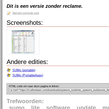
Dit is een versie zonder reclame.
Stel een correctie voor
Screenshots:
Andere edities:
SUMo (portable)
SUMo (PortableApps)
HTML code om naar deze pagina te linken:
Trefwoorden:
sumo
lite
software
update
mo