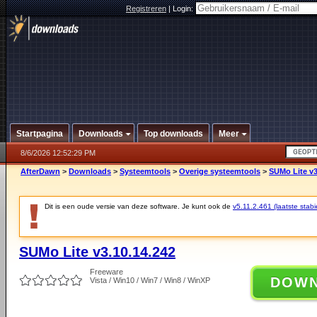
Registreren
|
Login:
Startpagina
Downloads
Top downloads
Meer
8/6/2026 12:52:29 PM
AfterDawn
>
Downloads
>
Systeemtools
>
Overige systeemtools
>
SUMo Lite v3
Dit is een oude versie van deze software. Je kunt ook de
v5.11.2.461 (laatste stabi
SUMo Lite v3.10.14.242
Freeware
DOW
Vista / Win10 / Win7 / Win8 / WinXP