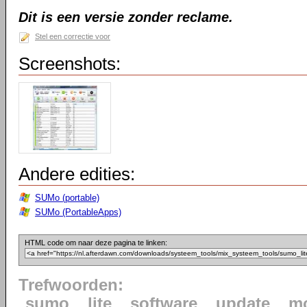
Dit is een versie zonder reclame.
Stel een correctie voor
Screenshots:
Andere edities:
SUMo (portable)
SUMo (PortableApps)
HTML code om naar deze pagina te linken:
Trefwoorden:
sumo
lite
software
update
mo