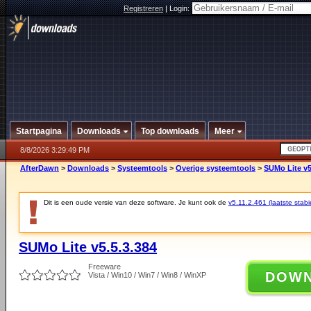
Registreren
|
Login:
Startpagina
Downloads
Top downloads
Meer
8/8/2026 3:29:49 PM
AfterDawn
>
Downloads
>
Systeemtools
>
Overige systeemtools
>
SUMo Lite v5
Dit is een oude versie van deze software. Je kunt ook de
v5.11.2.461 (laatste stabi
SUMo Lite v5.5.3.384
Freeware
DOW
Vista / Win10 / Win7 / Win8 / WinXP