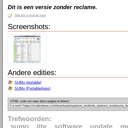
Dit is een versie zonder reclame.
Stel een correctie voor
Screenshots:
Andere edities:
SUMo (portable)
SUMo (PortableApps)
HTML code om naar deze pagina te linken:
Trefwoorden:
sumo
lite
software
update
mo