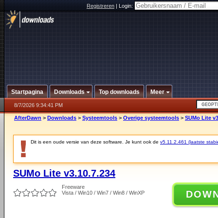
Registreren
|
Login:
Startpagina
Downloads
Top downloads
Meer
8/7/2026 9:34:41 PM
AfterDawn
>
Downloads
>
Systeemtools
>
Overige systeemtools
>
SUMo Lite v3
Dit is een oude versie van deze software. Je kunt ook de
v5.11.2.461 (laatste stabi
SUMo Lite v3.10.7.234
Freeware
DOW
Vista / Win10 / Win7 / Win8 / WinXP