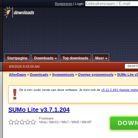
Registreren
|
Login:
Startpagina
Downloads
Top downloads
Meer
8/8/2026 8:43:05 AM
AfterDawn
>
Downloads
>
Systeemtools
>
Overige systeemtools
>
SUMo Lite v3
Dit is een oude versie van deze software. Je kunt ook de
v5.11.2.461 (laatste stabi
SUMo Lite v3.7.1.204
Freeware
DOW
Vista / Win10 / Win7 / Win8 / WinXP