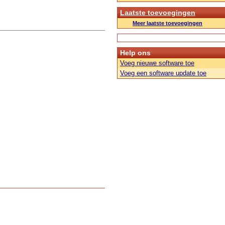
Laatste toevoegingen
Meer laatste toevoegingen
Help ons
Voeg nieuwe software toe
Voeg een software update toe