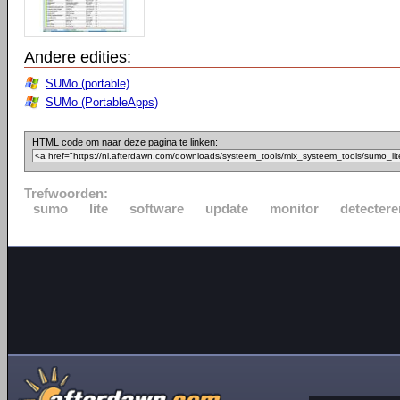
Andere edities:
SUMo (portable)
SUMo (PortableApps)
HTML code om naar deze pagina te linken:
Trefwoorden:
sumo
lite
software
update
monitor
detectere