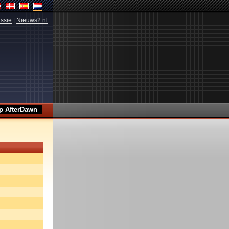
ssie
|
Nieuws2.nl