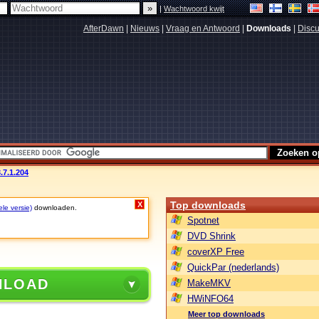
|
Wachtwoord kwijt
AfterDawn
|
Nieuws
|
Vraag en Antwoord
|
Downloads
|
Discu
.7.1.204
Top downloads
X
ele versie)
downloaden.
Spotnet
DVD Shrink
coverXP Free
QuickPar (nederlands)
NLOAD
MakeMKV
HWiNFO64
Meer top downloads