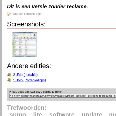
Dit is een versie zonder reclame.
Stel een correctie voor
Screenshots:
Andere edities:
SUMo (portable)
SUMo (PortableApps)
HTML code om naar deze pagina te linken:
Trefwoorden:
sumo
lite
software
update
mo