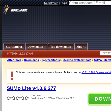
Registreren
|
Login:
Startpagina
Downloads
Top downloads
Meer
8/7/2026 11:22:17 AM
AfterDawn
>
Downloads
>
Systeemtools
>
Overige systeemtools
>
SUMo Lite v4
Dit is een oude versie van deze software. Je kunt ook de
v5.11.2.461 (laatste stabi
SUMo Lite v4.0.6.277
Freeware
DOW
Vista / Win10 / Win7 / Win8 / WinXP