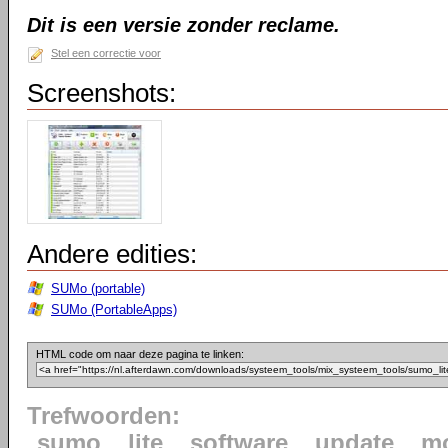
Dit is een versie zonder reclame.
Stel een correctie voor
Screenshots:
Andere edities:
SUMo (portable)
SUMo (PortableApps)
HTML code om naar deze pagina te linken:
Trefwoorden:
sumo
lite
software
update
mo