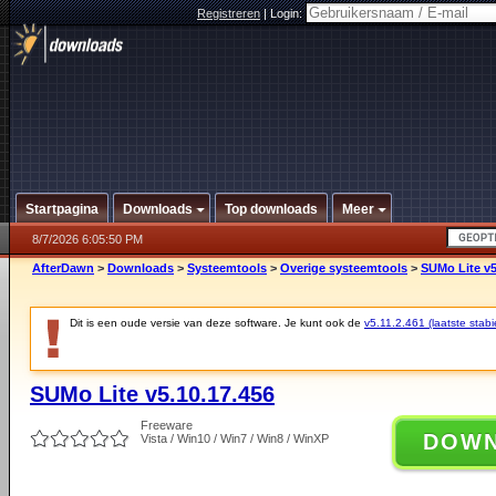
Registreren
|
Login:
Startpagina
Downloads
Top downloads
Meer
8/7/2026 6:05:50 PM
AfterDawn
>
Downloads
>
Systeemtools
>
Overige systeemtools
>
SUMo Lite v5
Dit is een oude versie van deze software. Je kunt ook de
v5.11.2.461 (laatste stabi
SUMo Lite v5.10.17.456
Freeware
DOW
Vista / Win10 / Win7 / Win8 / WinXP