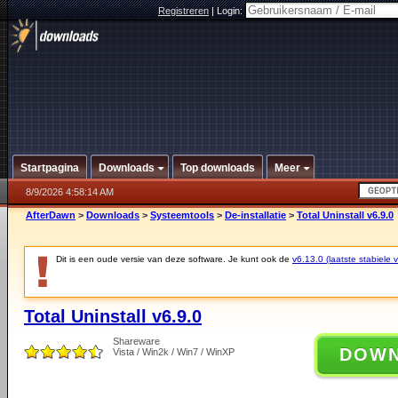
Registreren
|
Login:
Startpagina
Downloads
Top downloads
Meer
8/9/2026 4:58:14 AM
AfterDawn
>
Downloads
>
Systeemtools
>
De-installatie
>
Total Uninstall v6.9.0
Dit is een oude versie van deze software. Je kunt ook de
v6.13.0 (laatste stabiele v
Total Uninstall v6.9.0
Shareware
DOW
Vista / Win2k / Win7 / WinXP