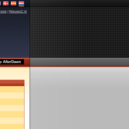
ssie
|
Nieuws2.nl