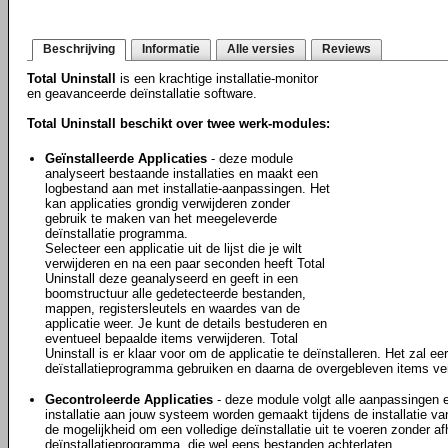
Beschrijving
Informatie
Alle versies
Reviews
Total Uninstall
is een krachtige installatie-monitor
en geavanceerde deïnstallatie software.
Total Uninstall beschikt over twee werk-modules:
Geïnstalleerde Applicaties
- deze module
analyseert bestaande installaties en maakt een
logbestand aan met installatie-aanpassingen. Het
kan applicaties grondig verwijderen zonder
gebruik te maken van het meegeleverde
deïnstallatie programma.
Selecteer een applicatie uit de lijst die je wilt
verwijderen en na een paar seconden heeft Total
Uninstall deze geanalyseerd en geeft in een
boomstructuur alle gedetecteerde bestanden,
mappen, registersleutels en waardes van de
applicatie weer. Je kunt de details bestuderen en
eventueel bepaalde items verwijderen. Total
Uninstall is er klaar voor om de applicatie te deïnstalleren. Het zal e
deïstallatieprogramma gebruiken en daarna de overgebleven items ver
Gecontroleerde Applicaties
- deze module volgt alle aanpassingen e
installatie aan jouw systeem worden gemaakt tijdens de installatie van
de mogelijkheid om een volledige deïnstallatie uit te voeren zonder afha
deïnstallatieprogramma, die wel eens bestanden achterlaten.