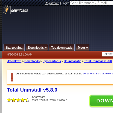
Registreren
|
Login:
Startpagina
Downloads
Top downloads
Meer
8/6/2026 9:51:06 AM
AfterDawn
>
Downloads
>
Systeemtools
>
De-installatie
>
Total Uninstall v5.8.0
Dit is een oude versie van deze software. Je kunt ook de
v6.13.0 (laatste stabiele v
Total Uninstall v5.8.0
Shareware
DOW
Vista / Win2k / Win7 / WinXP