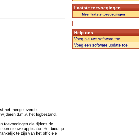
Laatste toevoegingen
Meer laatste toevoegingen
Help ons
Voeg nieuwe software toe
Voeg een software update toe
erst het meegeleverde
wijderen d.m.v. het logbestand.
n toevoegingen die tijdens de
 een nieuwe applicatie. Het biedt je
nkelijk te zijn van het officiële