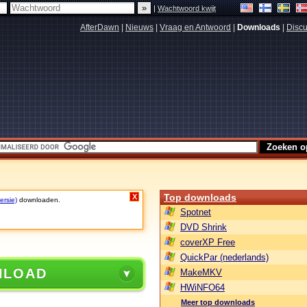
|
Wachtwoord kwijt
AfterDawn
|
Nieuws
|
Vraag en Antwoord
|
Downloads
|
Discu
Top downloads
X
ersie)
downloaden.
Spotnet
DVD Shrink
coverXP Free
QuickPar (nederlands)
NLOAD
MakeMKV
HWiNFO64
Meer top downloads