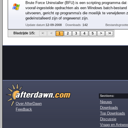
Brute Force Uninstaller (BFU) is een scripting programma dat
vooraf-ingestelde opdrachten als een Windows batch-bestand
uitvoeren, gericht op programma's die moeilijk te verwijderen zi
gedeïnstalleerd zijn of ongewenst zijn.
Update datum:
12-09-2008
Downloads :
142
Bestandsgrootte
Bladzijde 1/5:
1
2
3
4
5
Sections:
Nieuws
Over AfterDawn
Downloads
Feedback
Top Downloads
Discussie
Vraag en Antwoo