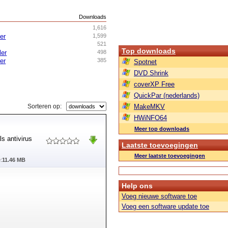
s
Downloads
1,616
ler
1,599
521
Top downloads
ler
498
ler
385
Spotnet
DVD Shrink
coverXP Free
QuickPar (nederlands)
Sorteren op:
MakeMKV
HWiNFO64
Meer top downloads
s antivirus
Laatste toevoegingen
Meer laatste toevoegingen
:
11.46 MB
Help ons
Voeg nieuwe software toe
Voeg een software update toe