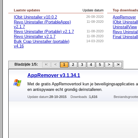
Laatste updates
Update datum
Top download
IObit Uninstaller v10.0.2
26-08-2020
AppRemover
Revo Uninstaller (PortableApps)
11-08-2020
IObit Uninstal
v2.1.7
UninstallView
Revo Uninstaller (Portable) v2.1.7
11-08-2020
Revo Uninstal
Revo Uninstaller v2.1.7
11-08-2020
Final Uninstal
Bulk Crap Uninstaller (portable)
14-03-2020
v4.16
Bladzijde 1/5:
1
2
3
4
5
AppRemover v3.1.34.1
Met de gratis AppRemovertool kun je beveiligingsapplicaties al
en antispyware echt grondig deïnstalleren.
Update datum:
28-10-2015
Downloads :
1,616
Bestandsgrootte