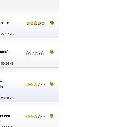
eren en
:
27.97 kB
amma's
:
89.24 kB
an
die
:
28.08 kB
van een
t