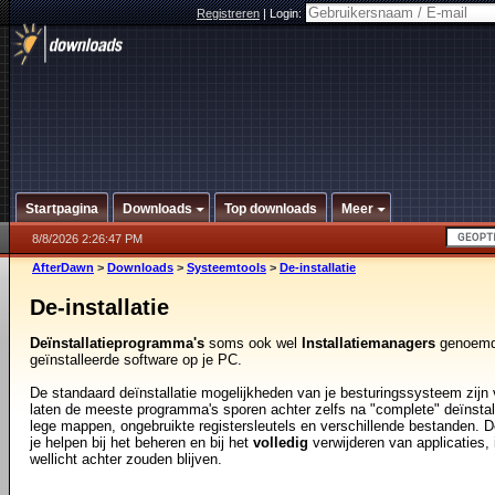
Registreren
|
Login:
Startpagina
Downloads
Top downloads
Meer
8/8/2026 2:26:47 PM
AfterDawn
>
Downloads
>
Systeemtools
>
De-installatie
De-installatie
Deïnstallatieprogramma's
soms ook wel
Installatiemanagers
genoemd, 
geïnstalleerde software op je PC.
De standaard deïnstallatie mogelijkheden van je besturingssysteem zijn v
laten de meeste programma's sporen achter zelfs na "complete" deïnstall
lege mappen, ongebruikte registersleutels en verschillende bestanden. De
je helpen bij het beheren en bij het
volledig
verwijderen van applicaties,
wellicht achter zouden blijven.