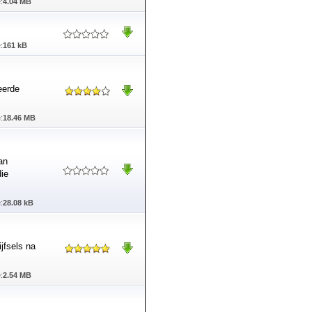
:
4.04 MB
:
161 kB
eerde
:
18.46 MB
an
die
:
28.08 kB
ijfsels na
:
2.54 MB