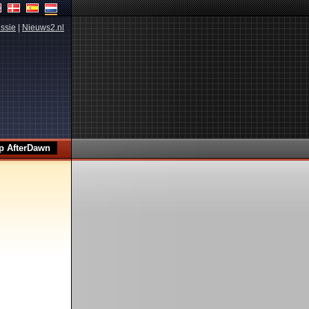
ssie
|
Nieuws2.nl