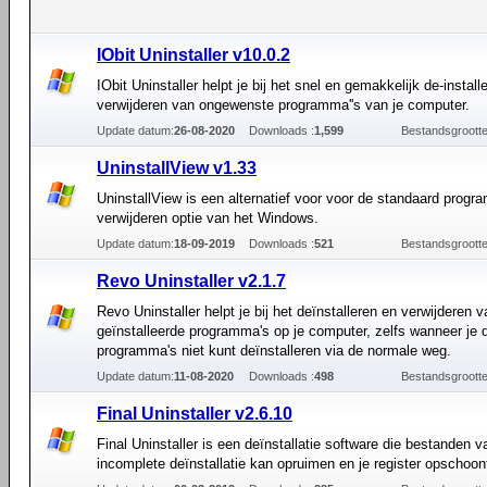
IObit Uninstaller v10.0.2
IObit Uninstaller helpt je bij het snel en gemakkelijk de-install
verwijderen van ongewenste programma''s van je computer.
Update datum:
26-08-2020
Downloads :
1,599
Bestandsgrootte
UninstallView v1.33
UninstallView is een alternatief voor voor de standaard progr
verwijderen optie van het Windows.
Update datum:
18-09-2019
Downloads :
521
Bestandsgrootte
Revo Uninstaller v2.1.7
Revo Uninstaller helpt je bij het deïnstalleren en verwijderen v
geïnstalleerde programma's op je computer, zelfs wanneer je 
programma's niet kunt deïnstalleren via de normale weg.
Update datum:
11-08-2020
Downloads :
498
Bestandsgrootte
Final Uninstaller v2.6.10
Final Uninstaller is een deïnstallatie software die bestanden 
incomplete deïnstallatie kan opruimen en je register opschoon