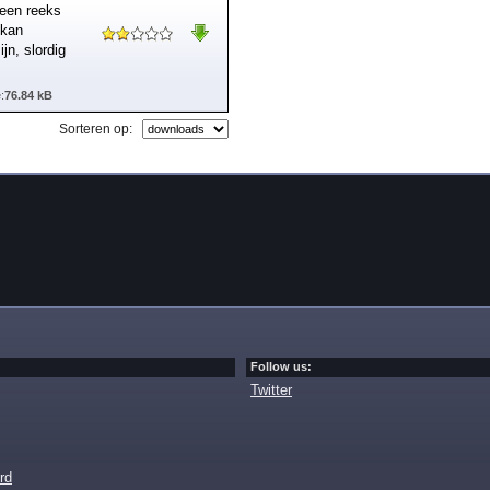
 een reeks
 kan
jn, slordig
:
76.84 kB
Sorteren op:
Follow us:
Twitter
rd