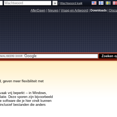
|
Wachtwoord kwijt
AfterDawn
|
Nieuws
|
Vraag en Antwoord
|
Downloads
|
Discu
geven meer flexibiliteit met
aak vrij beperkt -- in Windows,
atie. Deze sporen zijn bijvoorbeeld
 software die je hier vindt kunnen
 inclusief bestanden die anders