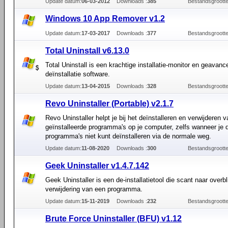
Update datum:
06-03-2012
Downloads :
385
Bestandsgrootte
Windows 10 App Remover v1.2
Update datum:
17-03-2017
Downloads :
377
Bestandsgrootte
Total Uninstall v6.13.0
Total Uninstall is een krachtige installatie-monitor en geavanc
deïnstallatie software.
Update datum:
13-04-2015
Downloads :
328
Bestandsgrootte
Revo Uninstaller (Portable) v2.1.7
Revo Uninstaller helpt je bij het deïnstalleren en verwijderen v
geïnstalleerde programma's op je computer, zelfs wanneer je 
programma's niet kunt deïnstalleren via de normale weg.
Update datum:
11-08-2020
Downloads :
300
Bestandsgrootte
Geek Uninstaller v1.4.7.142
Geek Uninstaller is een de-installatietool die scant naar overbl
verwijdering van een programma.
Update datum:
15-11-2019
Downloads :
232
Bestandsgrootte
Brute Force Uninstaller (BFU) v1.12