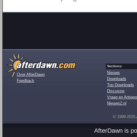
Sections:
Nieuws
Over AfterDawn
Downloads
Feedback
Top Downloads
Discussie
Vraag en Antwoo
Nieuws2.nl
© 1999-2026
AfterDawn is p