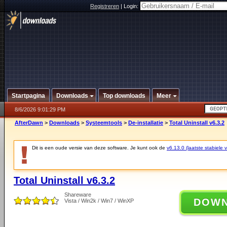
Registreren
|
Login:
Startpagina
Downloads
Top downloads
Meer
8/6/2026 9:01:29 PM
AfterDawn
>
Downloads
>
Systeemtools
>
De-installatie
>
Total Uninstall v6.3.2
Dit is een oude versie van deze software. Je kunt ook de
v6.13.0 (laatste stabiele v
Total Uninstall v6.3.2
Shareware
DOW
Vista / Win2k / Win7 / WinXP