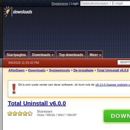
Registreren
|
Login:
Startpagina
Downloads
Top downloads
Meer
8/8/2026 11:25:42 PM
AfterDawn
>
Downloads
>
Systeemtools
>
De-installatie
>
Total Uninstall v6.0.0
Dit is een oude versie van deze software. Je kunt ook de
v6.13.0 (laatste stabiele v
Total Uninstall v6.0.0
Shareware
DOW
Vista / Win2k / Win7 / WinXP