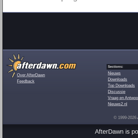
Sections:
Nieuws
Over AfterDawn
Downloads
Feedback
Top Downloads
Discussie
Vraag en Antwoo
Nieuws2.nl
© 1999-2026
AfterDawn is p