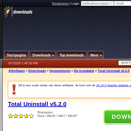
Registreren
|
Login:
Startpagina
Downloads
Top downloads
Meer
8/7/2026 1:46:30 PM
AfterDawn
>
Downloads
>
Systeemtools
>
De-installatie
>
Total Uninstall v5.2.0
Dit is een oude versie van deze software. Je kunt ook de
v6.13.0 (laatste stabiele v
Total Uninstall v5.2.0
Shareware
DOW
Vista / Win2k / Win7 / WinXP