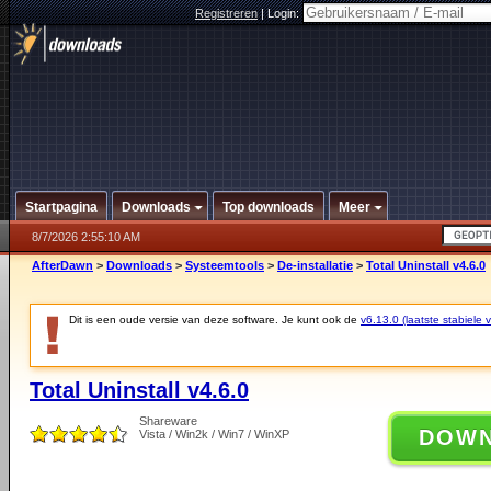
Registreren
|
Login:
Startpagina
Downloads
Top downloads
Meer
8/7/2026 2:55:10 AM
AfterDawn
>
Downloads
>
Systeemtools
>
De-installatie
>
Total Uninstall v4.6.0
Dit is een oude versie van deze software. Je kunt ook de
v6.13.0 (laatste stabiele v
Total Uninstall v4.6.0
Shareware
DOW
Vista / Win2k / Win7 / WinXP