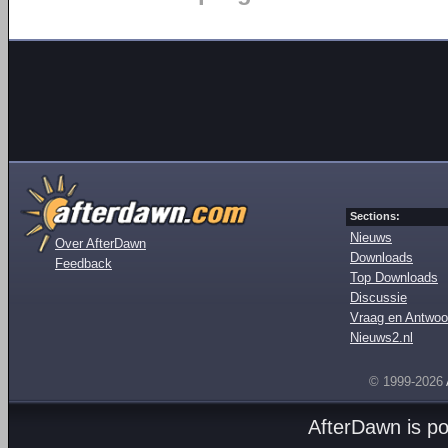
Sections:
Nieuws
Over AfterDawn
Downloads
Feedback
Top Downloads
Discussie
Vraag en Antwoo
Nieuws2.nl
© 1999-2026
AfterDawn is p