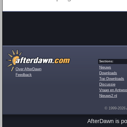
Sections:
Nieuws
Over AfterDawn
Downloads
Feedback
Top Downloads
Discussie
Vraag en Antwoo
Nieuws2.nl
© 1999-2026
AfterDawn is p