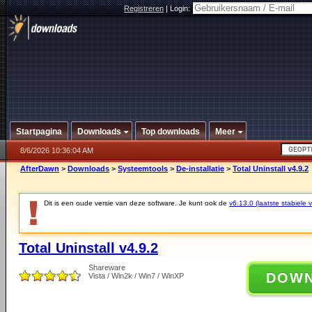
Registreren
|
Login:
Startpagina
Downloads
Top downloads
Meer
8/6/2026 10:36:04 AM
AfterDawn
>
Downloads
>
Systeemtools
>
De-installatie
>
Total Uninstall v4.9.2
Dit is een oude versie van deze software. Je kunt ook de
v6.13.0 (laatste stabiele v
Total Uninstall v4.9.2
Shareware
DOW
Vista / Win2k / Win7 / WinXP