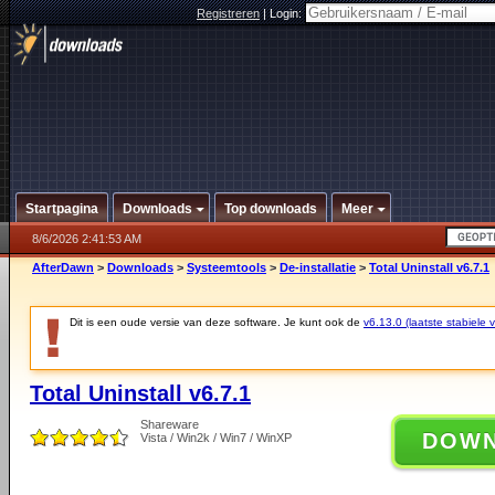
Registreren
|
Login:
Startpagina
Downloads
Top downloads
Meer
8/6/2026 2:41:53 AM
AfterDawn
>
Downloads
>
Systeemtools
>
De-installatie
>
Total Uninstall v6.7.1
Dit is een oude versie van deze software. Je kunt ook de
v6.13.0 (laatste stabiele v
Total Uninstall v6.7.1
Shareware
DOW
Vista / Win2k / Win7 / WinXP