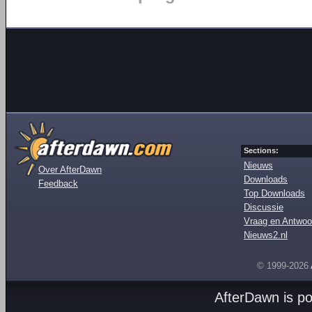
Sections:
Nieuws
Over AfterDawn
Downloads
Feedback
Top Downloads
Discussie
Vraag en Antwoo
Nieuws2.nl
© 1999-2026
AfterDawn is p