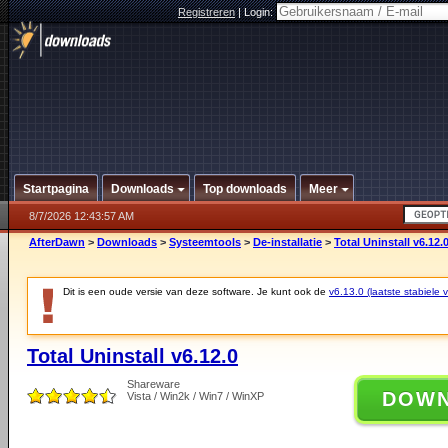
Registreren
|
Login:
Startpagina
Downloads
Top downloads
Meer
8/7/2026 12:43:57 AM
AfterDawn
>
Downloads
>
Systeemtools
>
De-installatie
>
Total Uninstall v6.12.
Dit is een oude versie van deze software. Je kunt ook de
v6.13.0 (laatste stabiele v
Total Uninstall v6.12.0
Shareware
DOW
Vista / Win2k / Win7 / WinXP