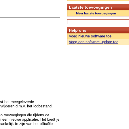
Laatste toevoegingen
Meer laatste toevoegingen
Help ons
Voeg nieuwe software toe
Voeg een software update toe
erst het meegeleverde
wijderen d.m.v. het logbestand.
n toevoegingen die tijdens de
 een nieuwe applicatie. Het biedt je
nkelijk te zijn van het officiële