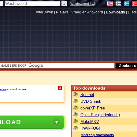
|
Wachtwoord kwijt
AfterDawn
|
Nieuws
|
Vraag en Antwoord
|
Downloads
|
Discu
0
Top downloads
X
ersie)
downloaden.
Spotnet
DVD Shrink
coverXP Free
QuickPar (nederlands)
NLOAD
MakeMKV
HWiNFO64
Meer top downloads