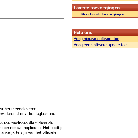
Laatste toevoegingen
Meer laatste toevoegingen
Help ons
Voeg nieuwe software toe
Voeg een software update toe
erst het meegeleverde
wijderen d.m.v. het logbestand.
n toevoegingen die tijdens de
 een nieuwe applicatie. Het biedt je
nkelijk te zijn van het officiële