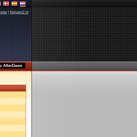
ssie
|
Nieuws2.nl