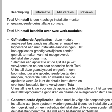
Beschrijving
Informatie
Alle versies
Reviews
Total Uninstall
is een krachtige installatie-monitor
en geavanceerde deïnstallatie software.
Total Uninstall beschikt over twee werk-modules:
Geïnstalleerde Applicaties
- deze module
analyseert bestaande installaties en maakt een
logbestand aan met installatie-aanpassingen. Het
kan applicaties grondig verwijderen zonder
gebruik te maken van het meegeleverde
deïnstallatie programma.
Selecteer een applicatie uit de lijst die je wilt
verwijderen en na een paar seconden heeft Total
Uninstall deze geanalyseerd en geeft in een
boomstructuur alle gedetecteerde bestanden,
mappen, registersleutels en waardes van de
applicatie weer. Je kunt de details bestuderen en
eventueel bepaalde items verwijderen. Total
Uninstall is er klaar voor om de applicatie te deïnstalleren. Het zal e
deïstallatieprogramma gebruiken en daarna de overgebleven items ver
Gecontroleerde Applicaties
- deze module volgt alle aanpassingen e
installatie aan jouw systeem worden gemaakt tijdens de installatie van
de mogelijkheid om een volledige deïnstallatie uit te voeren zonder afha
deïnstallatieprogramma, die wel eens bestanden achterlaten.