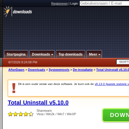
Registreren
|
Login:
Startpagina
Downloads
Top downloads
Meer
8/7/2026 8:24:08 PM
AfterDawn
>
Downloads
>
Systeemtools
>
De-installatie
>
Total Uninstall v5.10.
Dit is een oude versie van deze software. Je kunt ook de
v6.13.0 (laatste stabiele v
Total Uninstall v5.10.0
Shareware
DOW
Vista / Win2k / Win7 / WinXP