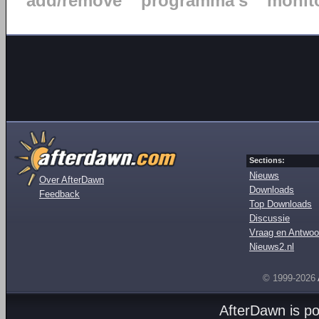
add/remove
programma's
monit
Sections:
Nieuws
Over AfterDawn
Downloads
Feedback
Top Downloads
Discussie
Vraag en Antwoo
Nieuws2.nl
© 1999-2026
AfterDawn is p