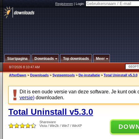
Registreren
|
Login:
Startpagina
Downloads
Top downloads
Meer
8/7/2026 8:10:47 AM
AfterDawn
>
Downloads
>
Systeemtools
>
De-installatie
>
Total Uninstall v5.3.0
Dit is een oude versie van deze software. Je kunt ook
versie)
downloaden.
Total Uninstall v5.3.0
Shareware
DOW
Vista / Win2k / Win7 / WinXP