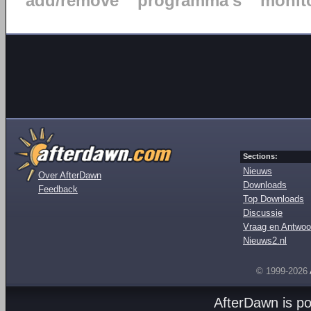
add/remove
programma's
monit
Sections:
Nieuws
Over AfterDawn
Downloads
Feedback
Top Downloads
Discussie
Vraag en Antwoo
Nieuws2.nl
© 1999-2026
AfterDawn is p