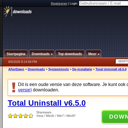
Registreren
|
Login:
Startpagina
Downloads
Top downloads
Meer
8/6/2026 8:14:58 PM
AfterDawn
>
Downloads
>
Systeemtools
>
De-installatie
>
Total Uninstall v6.5.0
Dit is een oude versie van deze software. Je kunt ook
versie)
downloaden.
Total Uninstall v6.5.0
Shareware
DOW
Vista / Win2k / Win7 / WinXP