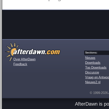
Sections:
Nieuws
Over AfterDawn
Downloads
Feedback
Top Downloads
Discussie
Vraag en Antwoo
Nieuws2.nl
© 1999-2026
AfterDawn is p