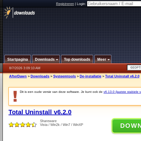
Registreren
|
Login:
Startpagina
Downloads
Top downloads
Meer
8/7/2026 3:09:10 AM
AfterDawn
>
Downloads
>
Systeemtools
>
De-installatie
>
Total Uninstall v6.2.0
Dit is een oude versie van deze software. Je kunt ook de
v6.13.0 (laatste stabiele v
Total Uninstall v6.2.0
Shareware
DOW
Vista / Win2k / Win7 / WinXP