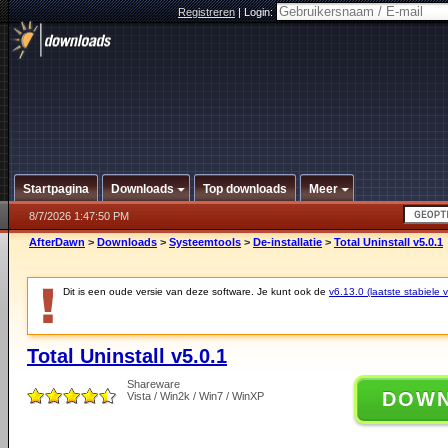
Registreren
|
Login:
Startpagina
Downloads
Top downloads
Meer
8/7/2026 1:47:50 PM
AfterDawn
>
Downloads
>
Systeemtools
>
De-installatie
>
Total Uninstall v5.0.1
Dit is een oude versie van deze software. Je kunt ook de
v6.13.0 (laatste stabiele v
Total Uninstall v5.0.1
Shareware
DOW
Vista / Win2k / Win7 / WinXP