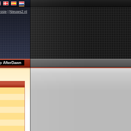
ssie
|
Nieuws2.nl