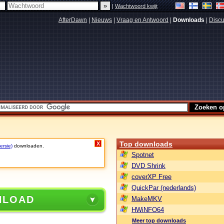
|
Wachtwoord kwijt
AfterDawn
|
Nieuws
|
Vraag en Antwoord
|
Downloads
|
Discu
Top downloads
X
ersie)
downloaden.
Spotnet
DVD Shrink
coverXP Free
QuickPar (nederlands)
NLOAD
MakeMKV
HWiNFO64
Meer top downloads