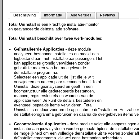
Beschrijving
Informatie
Alle versies
Reviews
Total Uninstall
is een krachtige installatie-monitor
en geavanceerde deïnstallatie software.
Total Uninstall beschikt over twee werk-modules:
Geïnstalleerde Applicaties
- deze module
analyseert bestaande installaties en maakt een
logbestand aan met installatie-aanpassingen. Het
kan applicaties grondig verwijderen zonder
gebruik te maken van het meegeleverde
deïnstallatie programma.
Selecteer een applicatie uit de lijst die je wilt
verwijderen en na een paar seconden heeft Total
Uninstall deze geanalyseerd en geeft in een
boomstructuur alle gedetecteerde bestanden,
mappen, registersleutels en waardes van de
applicatie weer. Je kunt de details bestuderen en
eventueel bepaalde items verwijderen. Total
Uninstall is er klaar voor om de applicatie te deïnstalleren. Het zal e
deïstallatieprogramma gebruiken en daarna de overgebleven items ver
Gecontroleerde Applicaties
- deze module volgt alle aanpassingen e
installatie aan jouw systeem worden gemaakt tijdens de installatie van
de mogelijkheid om een volledige deïnstallatie uit te voeren zonder afha
deïnstallatieprogramma, die wel eens bestanden achterlaten.