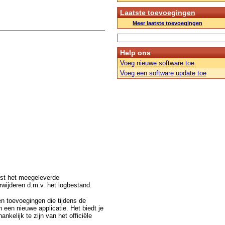
Laatste toevoegingen
Meer laatste toevoegingen
Help ons
Voeg nieuwe software toe
Voeg een software update toe
erst het meegeleverde
wijderen d.m.v. het logbestand.
n toevoegingen die tijdens de
 een nieuwe applicatie. Het biedt je
nkelijk te zijn van het officiële