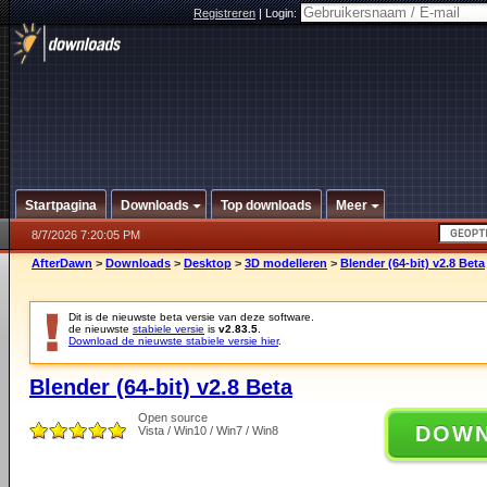
Registreren
|
Login:
Startpagina
Downloads
Top downloads
Meer
8/7/2026 7:20:05 PM
AfterDawn
>
Downloads
>
Desktop
>
3D modelleren
>
Blender (64-bit) v2.8 Beta
Dit is de nieuwste beta versie van deze software.
de nieuwste
stabiele versie
is
v2.83.5
.
Download de nieuwste stabiele versie hier
.
Blender (64-bit) v2.8 Beta
Open source
DOW
Vista / Win10 / Win7 / Win8