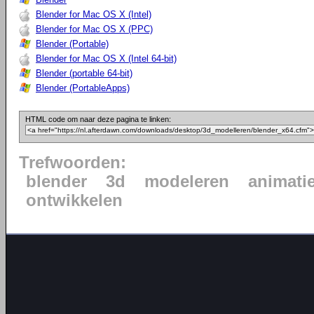
Blender for Mac OS X (Intel)
Blender for Mac OS X (PPC)
Blender (Portable)
Blender for Mac OS X (Intel 64-bit)
Blender (portable 64-bit)
Blender (PortableApps)
HTML code om naar deze pagina te linken:
Trefwoorden:
blender
3d
modeleren
animati
ontwikkelen