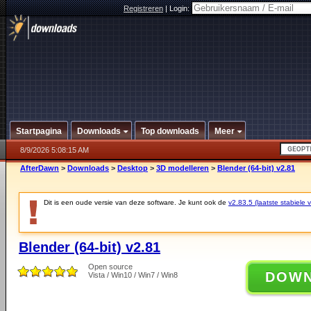
Registreren
|
Login:
Startpagina
Downloads
Top downloads
Meer
8/9/2026 5:08:15 AM
AfterDawn
>
Downloads
>
Desktop
>
3D modelleren
>
Blender (64-bit) v2.81
Dit is een oude versie van deze software. Je kunt ook de
v2.83.5 (laatste stabiele v
Blender (64-bit) v2.81
Open source
DOW
Vista / Win10 / Win7 / Win8