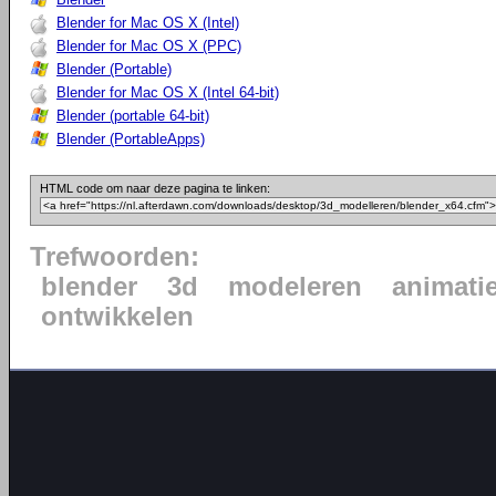
Blender for Mac OS X (Intel)
Blender for Mac OS X (PPC)
Blender (Portable)
Blender for Mac OS X (Intel 64-bit)
Blender (portable 64-bit)
Blender (PortableApps)
HTML code om naar deze pagina te linken:
Trefwoorden:
blender
3d
modeleren
animati
ontwikkelen