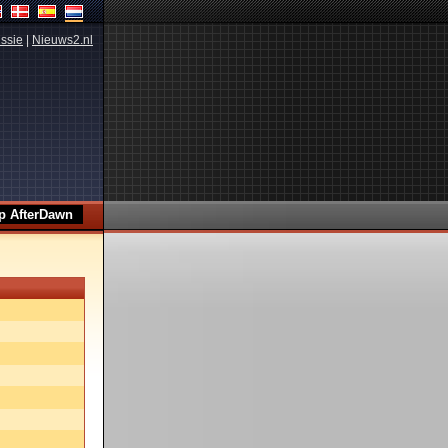
ssie
|
Nieuws2.nl