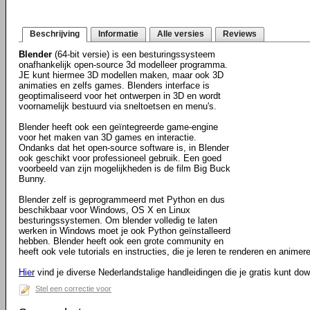
Beschrijving
Informatie
Alle versies
Reviews
Blender
(64-bit versie) is een besturingssysteem
onafhankelijk open-source 3d modelleer programma.
JE kunt hiermee 3D modellen maken, maar ook 3D
animaties en zelfs games. Blenders interface is
geoptimaliseerd voor het ontwerpen in 3D en wordt
voornamelijk bestuurd via sneltoetsen en menu's.
Blender heeft ook een geïntegreerde game-engine
voor het maken van 3D games en interactie.
Ondanks dat het open-source software is, in Blender
ook geschikt voor professioneel gebruik. Een goed
voorbeeld van zijn mogelijkheden is de film Big Buck
Bunny.
Blender zelf is geprogrammeerd met Python en dus
beschikbaar voor Windows, OS X en Linux
besturingssystemen. Om blender volledig te laten
werken in Windows moet je ook Python geïnstalleerd
hebben. Blender heeft ook een grote community en
heeft ook vele tutorials en instructies, die je leren te renderen en animere
Hier
vind je diverse Nederlandstalige handleidingen die je gratis kunt do
Stel een correctie voor