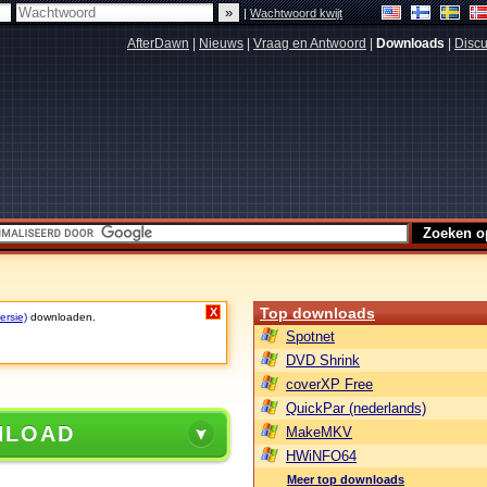
|
Wachtwoord kwijt
AfterDawn
|
Nieuws
|
Vraag en Antwoord
|
Downloads
|
Discu
Top downloads
X
ersie)
downloaden.
Spotnet
DVD Shrink
coverXP Free
QuickPar (nederlands)
NLOAD
MakeMKV
HWiNFO64
Meer top downloads