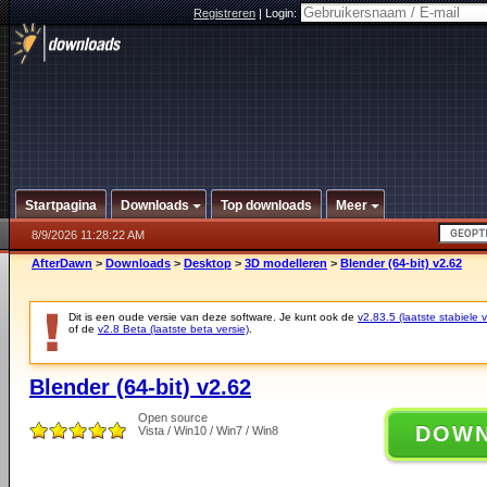
Registreren
|
Login:
Startpagina
Downloads
Top downloads
Meer
8/9/2026 11:28:22 AM
AfterDawn
>
Downloads
>
Desktop
>
3D modelleren
>
Blender (64-bit) v2.62
Dit is een oude versie van deze software. Je kunt ook de
v2.83.5 (laatste stabiele v
of de
v2.8 Beta (laatste beta versie)
.
Blender (64-bit) v2.62
Open source
DOW
Vista / Win10 / Win7 / Win8