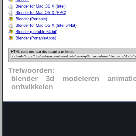
Blender for Mac OS X (Intel)
Blender for Mac OS X (PPC)
Blender (Portable)
Blender for Mac OS X (Intel 64-bit)
Blender (portable 64-bit)
Blender (PortableApps)
HTML code om naar deze pagina te linken:
Trefwoorden:
blender
3d
modeleren
animati
ontwikkelen