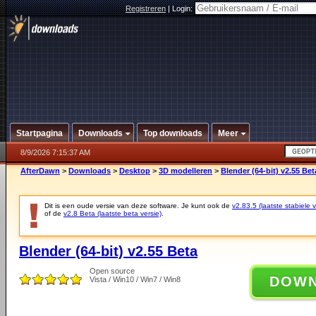
Registreren
|
Login:
Startpagina
Downloads
Top downloads
Meer
8/9/2026 7:15:37 AM
AfterDawn
>
Downloads
>
Desktop
>
3D modelleren
>
Blender (64-bit) v2.55 Bet
Dit is een oude versie van deze software. Je kunt ook de
v2.83.5 (laatste stabiele v
of de
v2.8 Beta (laatste beta versie)
.
Blender (64-bit) v2.55 Beta
Open source
DOW
Vista / Win10 / Win7 / Win8