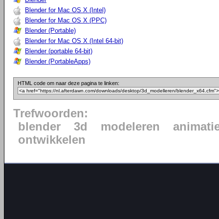
Blender for Mac OS X (Intel)
Blender for Mac OS X (PPC)
Blender (Portable)
Blender for Mac OS X (Intel 64-bit)
Blender (portable 64-bit)
Blender (PortableApps)
HTML code om naar deze pagina te linken:
Trefwoorden:
blender
3d
modeleren
animati
ontwikkelen