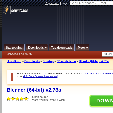
Registreren
|
Login:
Startpagina
Downloads
Top downloads
Meer
8/9/2026 7:38:49 AM
AfterDawn
>
Downloads
>
Desktop
>
3D modelleren
>
Blender (64-bit) v2.78a
Dit is een oude versie van deze software. Je kunt ook de
v2.83.5 (laatste stabiele v
of de
v2.8 Beta (laatste beta versie)
.
Blender (64-bit) v2.78a
Open source
DOW
Vista / Win10 / Win7 / Win8