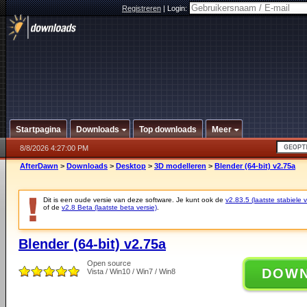
Registreren
|
Login:
Startpagina
Downloads
Top downloads
Meer
8/8/2026 4:27:00 PM
AfterDawn
>
Downloads
>
Desktop
>
3D modelleren
>
Blender (64-bit) v2.75a
Dit is een oude versie van deze software. Je kunt ook de
v2.83.5 (laatste stabiele v
of de
v2.8 Beta (laatste beta versie)
.
Blender (64-bit) v2.75a
Open source
DOW
Vista / Win10 / Win7 / Win8