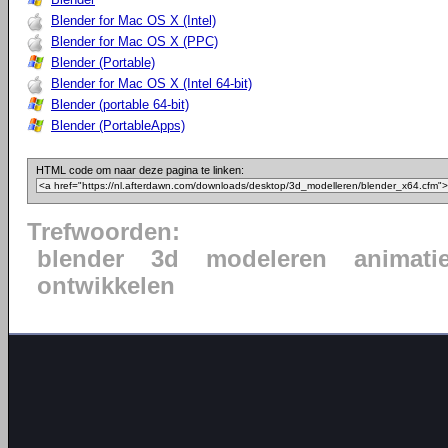
Blender for Mac OS X (Intel)
Blender for Mac OS X (PPC)
Blender (Portable)
Blender for Mac OS X (Intel 64-bit)
Blender (portable 64-bit)
Blender (PortableApps)
HTML code om naar deze pagina te linken:
Trefwoorden:
blender
3d
modeleren
animati
ontwikkelen